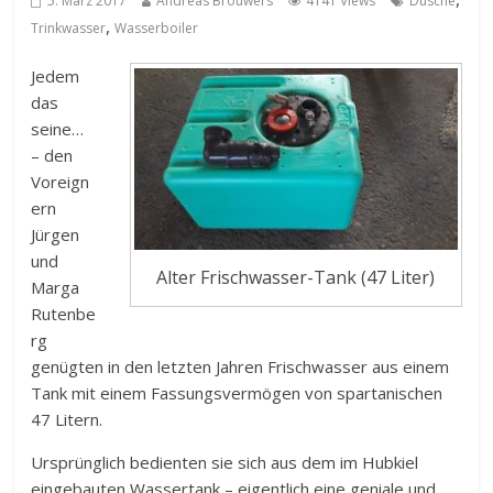
5. März 2017
Andreas Brouwers
4141 Views
Dusche
,
Trinkwasser
Wasserboiler
Jedem
das
seine…
– den
Voreign
ern
Jürgen
und
Alter Frischwasser-Tank (47 Liter)
Marga
Rutenbe
rg
genügten in den letzten Jahren Frischwasser aus einem
Tank mit einem Fassungsvermögen von spartanischen
47 Litern.
Ursprünglich bedienten sie sich aus dem im Hubkiel
eingebauten Wassertank – eigentlich eine geniale und