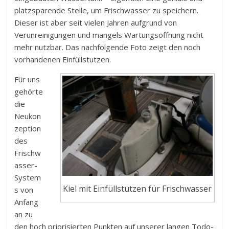
platzsparende Stelle, um Frischwasser zu speichern.
Dieser ist aber seit vielen Jahren aufgrund von
Verunreinigungen und mangels Wartungsöffnung nicht
mehr nutzbar. Das nachfolgende Foto zeigt den noch
vorhandenen Einfüllstutzen.
Für uns
gehörte
die
Neukon
zeption
des
Frischw
asser-
System
Kiel mit Einfüllstutzen für Frischwasser
s von
Anfang
an zu
den hoch priorisierten Punkten auf unserer langen Todo-