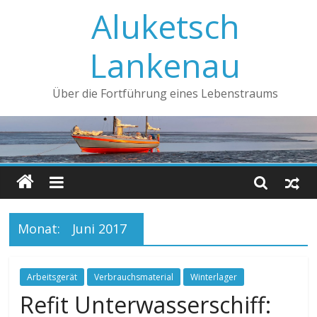
Aluketsch
Lankenau
Über die Fortführung eines Lebenstraums
Monat:
Juni 2017
Arbeitsgerät
Verbrauchsmaterial
Winterlager
Refit Unterwasserschiff: