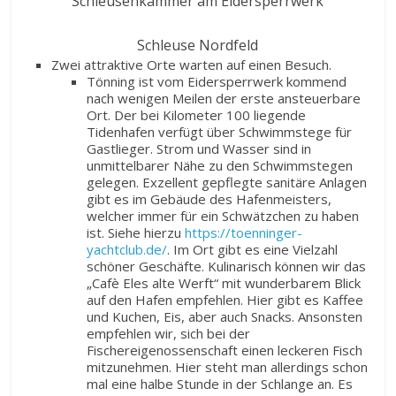
Schleusenkammer am Eidersperrwerk
Schleuse Nordfeld
Zwei attraktive Orte warten auf einen Besuch.
Tönning ist vom Eidersperrwerk kommend
nach wenigen Meilen der erste ansteuerbare
Ort. Der bei Kilometer 100 liegende
Tidenhafen verfügt über Schwimmstege für
Gastlieger. Strom und Wasser sind in
unmittelbarer Nähe zu den Schwimmstegen
gelegen. Exzellent gepflegte sanitäre Anlagen
gibt es im Gebäude des Hafenmeisters,
welcher immer für ein Schwätzchen zu haben
ist. Siehe hierzu
https://toenninger-
yachtclub.de/
. Im Ort gibt es eine Vielzahl
schöner Geschäfte. Kulinarisch können wir das
„Cafè Eles alte Werft“ mit wunderbarem Blick
auf den Hafen empfehlen. Hier gibt es Kaffee
und Kuchen, Eis, aber auch Snacks. Ansonsten
empfehlen wir, sich bei der
Fischereigenossenschaft einen leckeren Fisch
mitzunehmen. Hier steht man allerdings schon
mal eine halbe Stunde in der Schlange an. Es