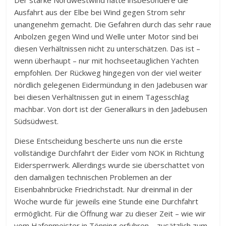
Der starke Nordwestwind hätte insbesondere die
Ausfahrt aus der Elbe bei Wind gegen Strom sehr
unangenehm gemacht. Die Gefahren durch das sehr raue
Anbolzen gegen Wind und Welle unter Motor sind bei
diesen Verhältnissen nicht zu unterschätzen. Das ist –
wenn überhaupt – nur mit hochseetauglichen Yachten
empfohlen. Der Rückweg hingegen von der viel weiter
nördlich gelegenen Eidermündung in den Jadebusen war
bei diesen Verhältnissen gut in einem Tagesschlag
machbar. Von dort ist der Generalkurs in den Jadebusen
Südsüdwest.
Diese Entscheidung bescherte uns nun die erste
vollständige Durchfahrt der Eider vom NOK in Richtung
Eidersperrwerk. Allerdings wurde sie überschattet von
den damaligen technischen Problemen an der
Eisenbahnbrücke Friedrichstadt. Nur dreinmal in der
Woche wurde für jeweils eine Stunde eine Durchfahrt
ermöglicht. Für die Öffnung war zu dieser Zeit – wie wir
vom Hafenmeister in Tönning erfuhren – zusätzlich zum