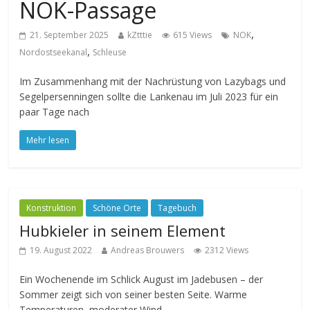
NOK-Passage
,
21. September 2025
kZtttie
615 Views
NOK
,
Nordostseekanal
Schleuse
Im Zusammenhang mit der Nachrüstung von Lazybags und
Segelpersenningen sollte die Lankenau im Juli 2023 für ein
paar Tage nach
Mehr lesen
Konstruktion
Schöne Orte
Tagebuch
Hubkieler in seinem Element
19. August 2022
Andreas Brouwers
2312 Views
Ein Wochenende im Schlick August im Jadebusen – der
Sommer zeigt sich von seiner besten Seite. Warme
Temperaturen, moderater Wind