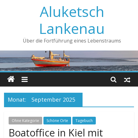
Aluketsch
Lankenau
Über die Fortführung eines Lebenstraums
Monat:
September 2025
Ohne Kategorie
Schöne Orte
Tagebuch
Boatoffice in Kiel mit