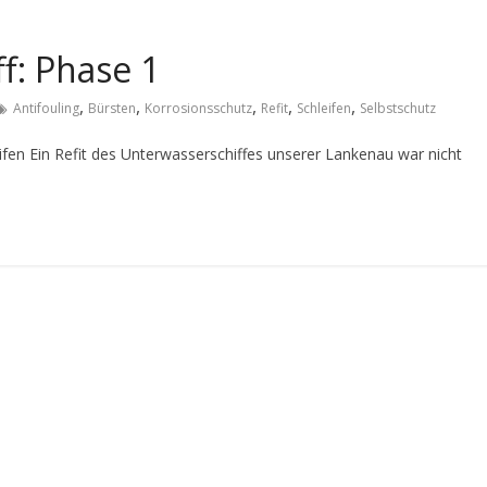
f: Phase 1
,
,
,
,
,
Antifouling
Bürsten
Korrosionsschutz
Refit
Schleifen
Selbstschutz
ifen Ein Refit des Unterwasserschiffes unserer Lankenau war nicht