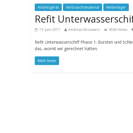
Arbeitsgerät
Verbrauchsmaterial
Winterlager
Refit Unterwasserschif
19. Juni 2017
Andreas Brouwers
4500 Views
Refit Unterwasserschiff Phase 1: Bürsten und Schle
das, womit wir gerechnet hätten.
Mehr lesen