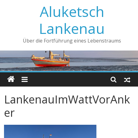
Aluketsch
Lankenau
Über die Fortführung eines Lebenstraums
LankenauImWattVorAnk
er